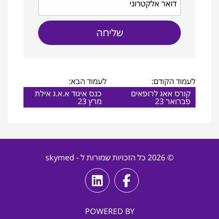
לעמוד הקודם:
לעמוד הבא:
קורס אאג לרופאים
כנס איגוד א.א.ג אילת
פברואר 23
מרץ 23
© 2026 כל הזכויות שמורות ל - skymed
POWERED BY