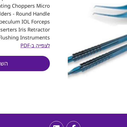
ating Choppers Micro
lders - Round Handle
Speculum IOL Forceps
serters Iris Retractor
Flushing Instruments
לצפייה ב-PDF
השא