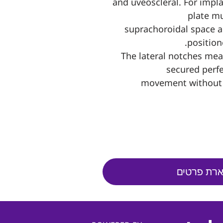
and uveoscleral. For impl
plate mu
suprachoroidal space a
position
The lateral notches mea
secured perfe
movement without 
רת פרטים